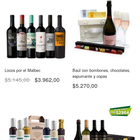
Locos por el Malbec
Baúl con bombones, chocolates,
espumante y copas
$
5.145,00
$
3.962,00
$
5.270,00