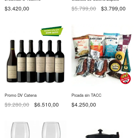
$
3.420,00
$
5.799,00
$
3.799,00
Promo DV Catena
Picada sin TACC
$
9.280,00
$
6.510,00
$
4.250,00