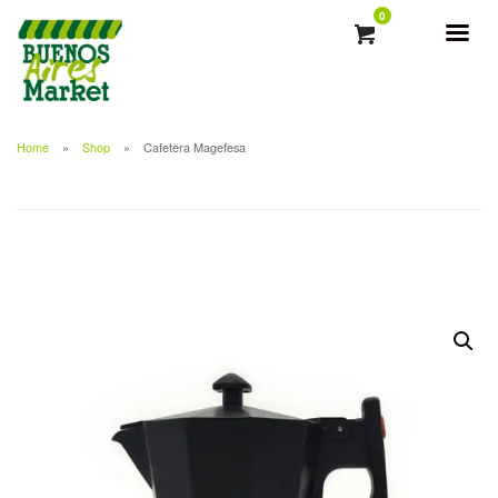
0
Home
Shop
Cafetera Magefesa