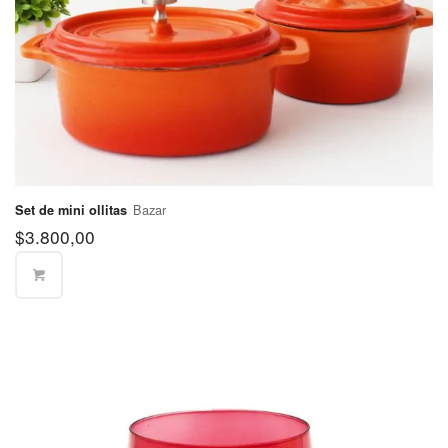
Partido de
San
$400
Fernando
Partido de
$400
San Isidro
Partido de
$400
San Martín
Bazar
Set de mini ollitas
Partido de
$
3.800,00
$570
San Miguel
Partido de
$570
Tigre
Partido de
Tres de
$400
Febrero
Partido de