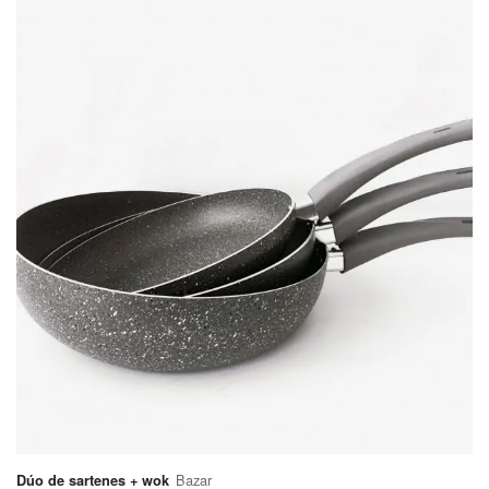
Partido de
Almirante
$570
Brown
Partido de
$400
Avellaneda
Partido de
$570
Berazategui
Partido de
Escobar
$670
Pilar
Canning
Partido de
Esteban
$570
Echeverría
Partido de
$570
Ezeiza
Bazar
Dúo de sartenes + wok