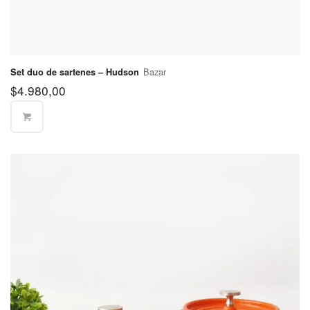
Partido de
$400
Lanús
Partido de
Lomas de
$570
Bazar
Set duo de sartenes – Hudson
Zamora
$
4.980,00
Partido de
Malvinas
$570
Argentinas
Partido de
$570
Merlo
Partido de
$570
Moreno
Partido de
$570
Morón
Partido de
$570
Quilmes