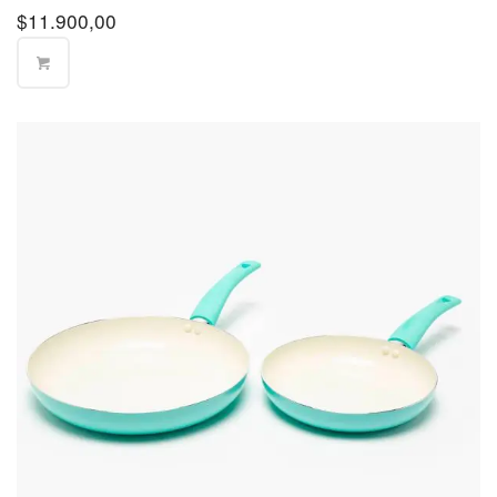
$
11.900,00
Partido de
Florencio
$570
Varela
Partido de
$570
Hurlingham
Partido de
$570
Ituzaingó
Partido de
Jose C.
$570
Paz
Partido de
La Matanza
$400
(Norte)
Partido de
La Matanza
$570
(Sur)