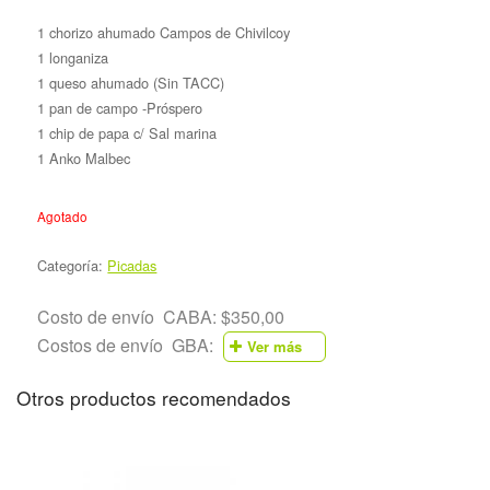
1 chorizo ahumado Campos de Chivilcoy
1 longaniza
1 queso ahumado (Sin TACC)
1 pan de campo -Próspero
1 chip de papa c/ Sal marina
1 Anko Malbec
Agotado
Categoría:
Picadas
Costo de envío CABA: $350,00
Costos de envío GBA:
Ver más
Otros productos recomendados
Partido
Preci
Partido de
Almirante
$570