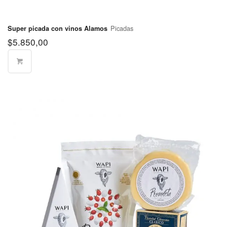
Partido de
Lomas de
$570
Picadas
Super picada con vinos Alamos
Zamora
$
5.850,00
Partido de
Malvinas
$570
Argentinas
Partido de
$570
Merlo
Partido de
$570
Moreno
Partido de
$570
Morón
Partido de
$570
Quilmes
Partido de