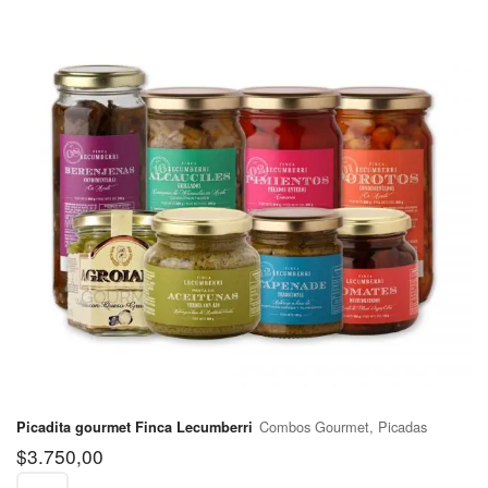
Brown
Partido de
$400
Avellaneda
Partido de
$570
Berazategui
Partido de
Escobar
$670
Pilar
Canning
Partido de
Esteban
$570
Echeverría
Partido de
$570
Ezeiza
Combos Gourmet, Picadas
Picadita gourmet Finca Lecumberri
$
3.750,00
Partido de
Florencio
$570