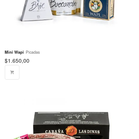
San
$400
Fernando
Partido de
$400
San Isidro
Partido de
$400
San Martín
Picadas
Mini Wapi
Partido de
$570
$
1.650,00
San Miguel
Partido de
$570
Tigre
Partido de
Tres de
$400
Febrero
Partido de
Vicente
$350
López