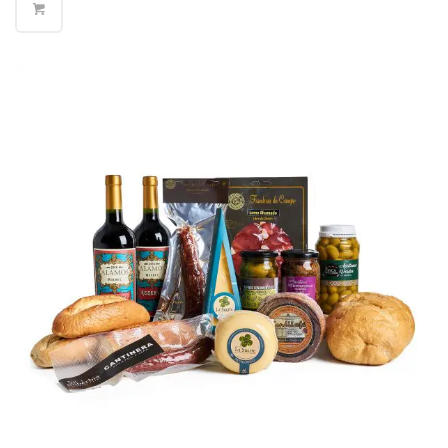
Varela
Partido de
$570
Hurlingham
Partido de
$570
Ituzaingó
Partido de
Jose C.
$570
Paz
Partido de
La Matanza
$400
(Norte)
Partido de
La Matanza
$570
(Sur)
Partido de
$400
Lanús