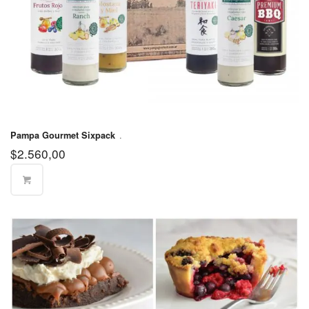
Partido de
La Matanza
$570
(Sur)
Partido de
$400
Lanús
Partido de
Lomas de
$570
.
Pampa Gourmet Sixpack
Zamora
$
2.560,00
Partido de
Malvinas
$570
Argentinas
Partido de
$570
Merlo
Partido de
$570
Moreno
Partido de