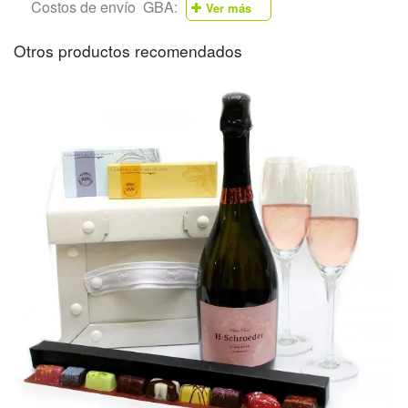
Costos de envío GBA:
Ver más
Otros productos recomendados
Partido
Preci
Partido de
Almirante
$570
Brown
Partido de
$400
Avellaneda
Partido de
$570
Berazategui
Partido de
Escobar
$670
Pilar
Canning
Partido de
Esteban
$570