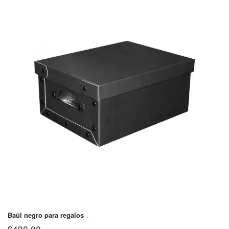
Tres de
$400
Febrero
Partido de
Vicente
$350
López
.
Baúl negro para regalos
$
490,00