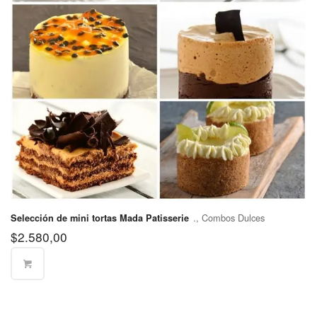
$570
Morón
Partido de
$570
Quilmes
Partido de
San
$400
Fernando
Partido de
$400
San Isidro
Partido de
$400
San Martín
., Combos Dulces
Selección de mini tortas Mada Patisserie
Partido de
$570
$
2.580,00
San Miguel
Partido de
$570
Tigre
Partido de