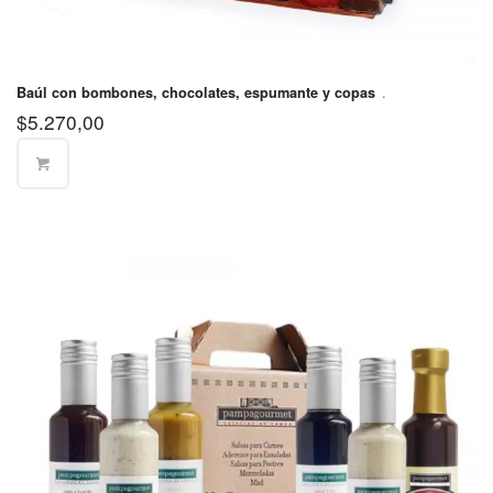
Echeverría
Partido de
$570
Ezeiza
.
Baúl con bombones, chocolates, espumante y copas
$
5.270,00
Partido de
Florencio
$570
Varela
Partido de
$570
Hurlingham
Partido de
$570
Ituzaingó
Partido de
Jose C.
$570
Paz
Partido de
La Matanza
$400
(Norte)