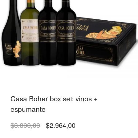
Casa Boher box set: vinos +
espumante
$
3.800,00
$
2.964,00