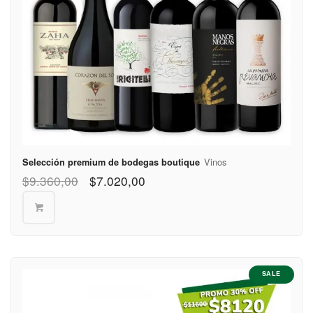
$570
Quilmes
Partido de
San
$400
Fernando
Partido de
$400
San Isidro
Partido de
$400
San Martín
Vinos
Selección premium de bodegas boutique
$
9.360,00
$
7.020,00
Partido de
$570
San Miguel
Partido de
$570
Tigre
Partido de
SALE
Tres de
$400
Febrero