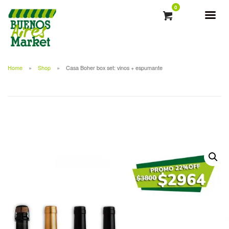
0
Home
Shop
Casa Boher box set: vinos + espumante