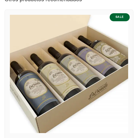
Partido
Preci
Partido de
SALE
Almirante
$570
Brown
Partido de
$400
Avellaneda
Partido de
$570
Berazategui
Partido de
Escobar
$670
Pilar
Canning
Partido de
Esteban
$570
Echeverría
Partido de