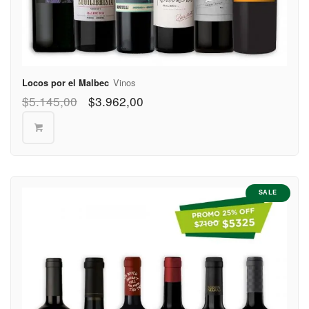
(Sur)
Partido de
$400
Lanús
Partido de
Vinos
Locos por el Malbec
Lomas de
$570
$
5.145,00
$
3.962,00
Zamora
Partido de
Malvinas
$570
Argentinas
Partido de
$570
SALE
Merlo
Partido de
$570
Moreno
Partido de
$570
Morón
Partido de