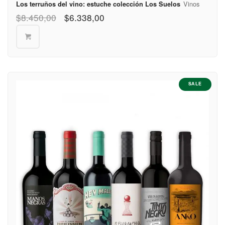
$570
Vinos
Los terruños del vino: estuche colección Los Suelos
Ezeiza
$
8.450,00
$
6.338,00
Partido de
Florencio
$570
Varela
Partido de
$570
Hurlingham
SALE
Partido de
$570
Ituzaingó
Partido de
Jose C.
$570
Paz
Partido de
La Matanza
$400
(Norte)
Partido de
La Matanza
$570