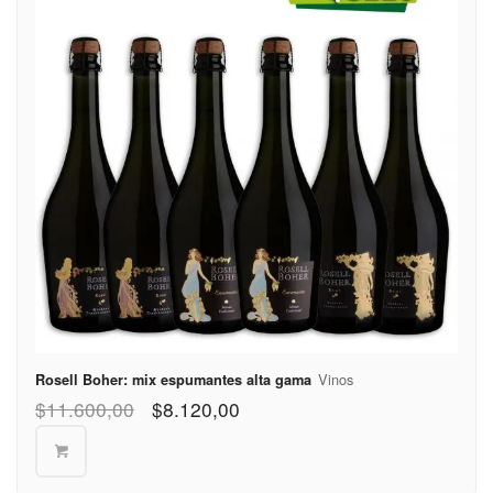
Partido de
Vicente
$350
López
Vinos
Rosell Boher: mix espumantes alta gama
$
11.600,00
$
8.120,00