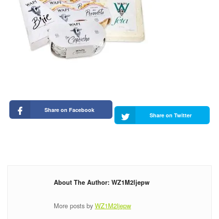
Share on Facebook
Share on Twitter
About The Author: WZ1M2ljepw
More posts by
WZ1M2ljepw