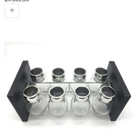
Partido de
$400
San Isidro
Partido de
$400
San Martín
Partido de
$570
San Miguel
Partido de
$570
Tigre
Partido de
Tres de
$400
Febrero
Partido de
Vicente
$350
López