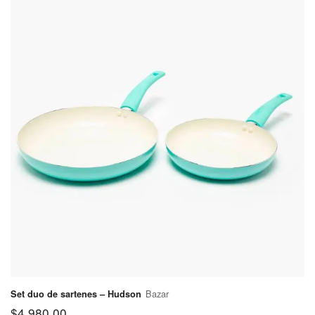
Lomas de
$570
Zamora
Partido de
Malvinas
$570
Argentinas
Partido de
$570
Merlo
Partido de
$570
Moreno
Partido de
$570
Morón
Partido de
$570
Quilmes
Partido de
San
$400
Bazar
Set duo de sartenes – Hudson
Fernando
$
4.980,00