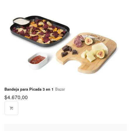
Partido de
$570
Hurlingham
Partido de
$570
Ituzaingó
Partido de
Jose C.
$570
Paz
Partido de
La Matanza
$400
(Norte)
Partido de
Bazar
Bandeja para Picada 3 en 1
La Matanza
$570
$
4.670,00
(Sur)
Partido de
$400
Lanús
Partido de