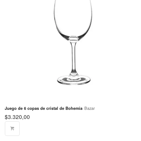
Partido de
$400
Avellaneda
Partido de
$570
Berazategui
Partido de
Escobar
$670
Pilar
Canning
Partido de
Esteban
$570
Echeverría
Partido de
$570
Ezeiza
Bazar
Juego de 6 copas de cristal de Bohemia
$
3.320,00
Partido de
Florencio
$570
Varela