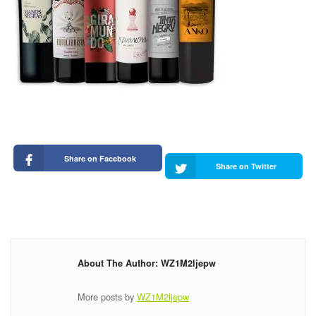
Share on Facebook
Share on Twitter
About The Author: WZ1M2ljepw
More posts by
WZ1M2ljepw