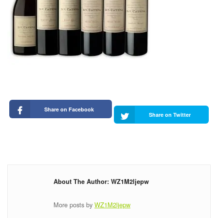
Share on Facebook
Share on Twitter
About The Author: WZ1M2ljepw
More posts by
WZ1M2ljepw