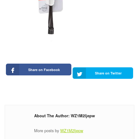
Share on Facebook
Share on Twitter
About The Author: WZ1M2ljepw
More posts by
WZ1M2ljepw