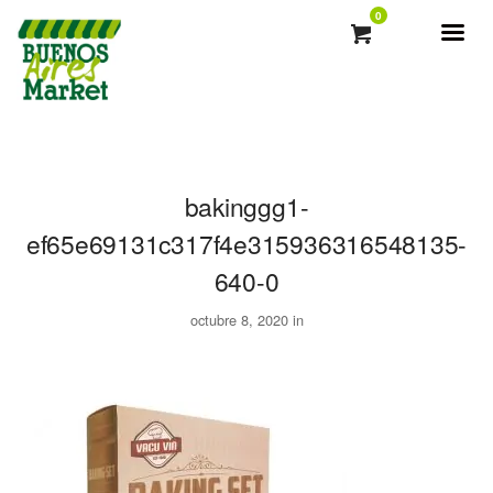
0
bakinggg1-
ef65e69131c317f4e315936316548135-
640-0
octubre 8, 2020 in