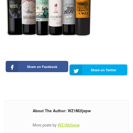
Share on Facebook
Share on Twitter
About The Author: WZ1M2ljepw
More posts by
WZ1M2ljepw