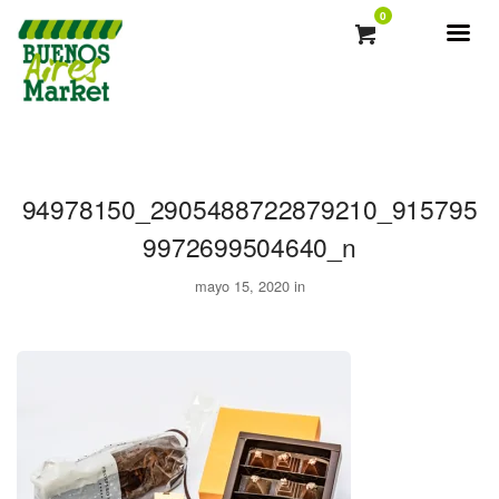
0
94978150_2905488722879210_915795
9972699504640_n
mayo 15, 2020 in