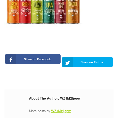
Share on Facebook
Share on Twitter
About The Author: WZ1M2ljepw
More posts by
WZ1M2ljepw